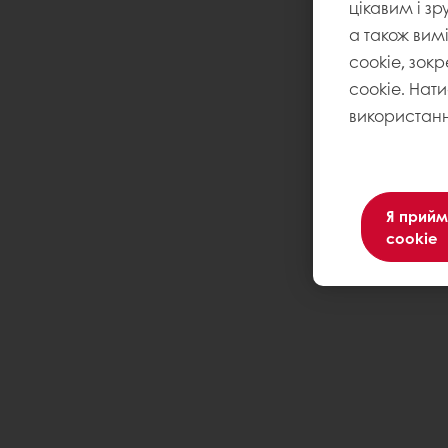
цікавим і зр
а також вим
cookie, зокр
cookie. Нат
використанн
Я прийм
cookie