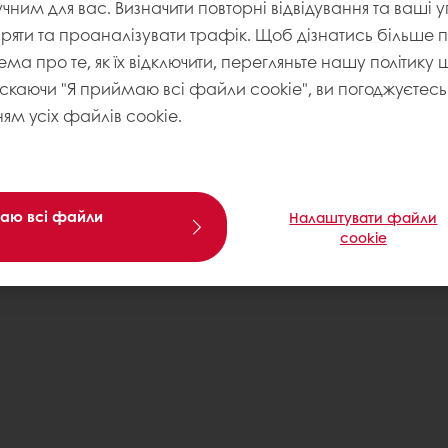
учним для вас. Визначити повторні відвідування та ваші 
іряти та проаналізувати трафік. Щоб дізнатись більше
ема про те, як їх відключити, перегляньте нашу політику
искаючи "Я приймаю всі файли cookie", ви погоджуєтесь 
ям усіх файлів cookie.
аю всі файли
Налаштувати файли
cookie