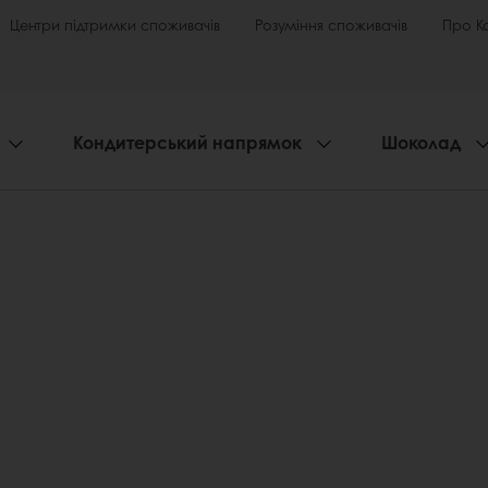
Центри підтримки споживачів
Розуміння споживачів
Про К
Кондитерський напрямок
Шоколад