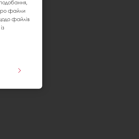
уподобання,
 про файли
 щодо файлів
із