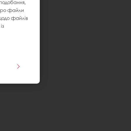
уподобання,
 про файли
 щодо файлів
із