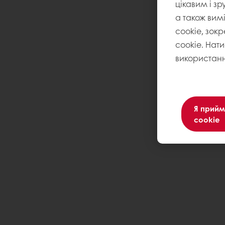
цікавим і зр
а також вим
cookie, зокр
cookie. Нат
використанн
Я прийм
cookie