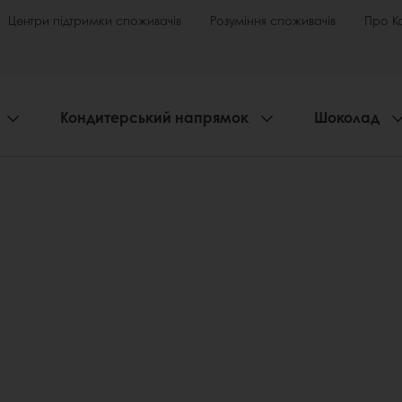
Центри підтримки споживачів
Розуміння споживачів
Про К
Кондитерський напрямок
Шоколад