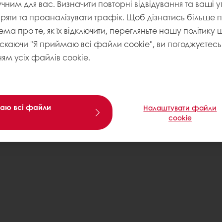
учним для вас. Визначити повторні відвідування та ваші 
іряти та проаналізувати трафік. Щоб дізнатись більше
ема про те, як їх відключити, перегляньте нашу політику
искаючи "Я приймаю всі файли cookie", ви погоджуєтесь 
ям усіх файлів cookie.
аю всі файли
Налаштувати файли
cookie