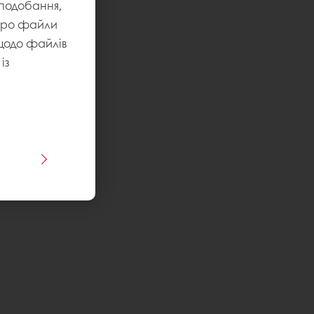
уподобання,
 про файли
 щодо файлів
із