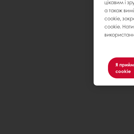
цікавим і зр
а також вим
cookie, зокр
cookie. Нат
використанн
Я прийм
cookie