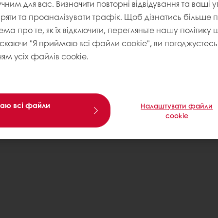
учним для вас. Визначити повторні відвідування та ваші 
іряти та проаналізувати трафік. Щоб дізнатись більше
ема про те, як їх відключити, перегляньте нашу політику
искаючи "Я приймаю всі файли cookie", ви погоджуєтесь 
ям усіх файлів cookie.
аю всі файли
Налаштувати файли
cookie