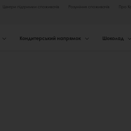
Центри підтримки споживачів
Розуміння споживачів
Про К
Кондитерський напрямок
Шоколад