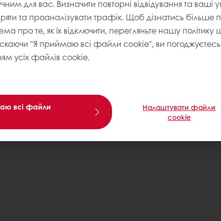
учним для вас. Визначити повторні відвідування та ваші 
іряти та проаналізувати трафік. Щоб дізнатись більше
ема про те, як їх відключити, перегляньте нашу політику
искаючи "Я приймаю всі файли cookie", ви погоджуєтесь 
ям усіх файлів cookie.
аю всі файли
Налаштувати файли
cookie