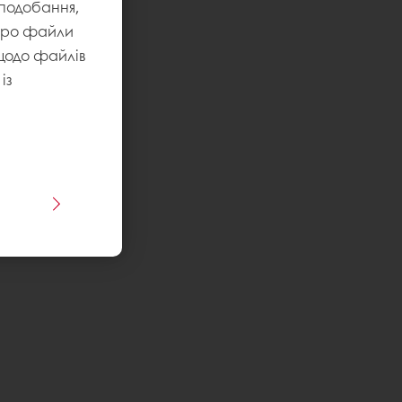
уподобання,
 про файли
 щодо файлів
із