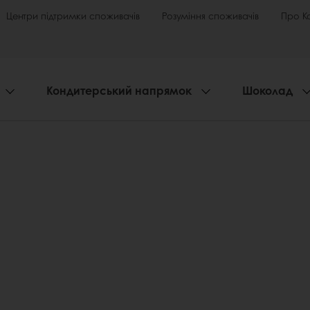
Центри підтримки споживачів
Розуміння споживачів
Про К
Кондитерський напрямок
Шоколад