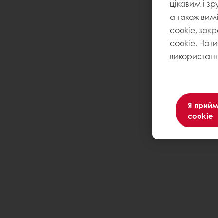
цікавим і зр
а також вим
cookie, зокр
cookie. Нат
використанн
Я прийм
cookie