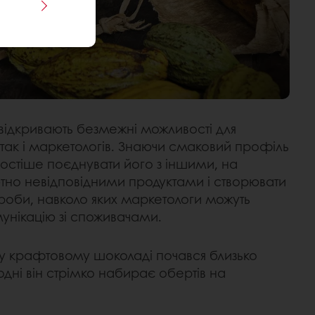
дкривають безмежні можливості для
, так і маркетологів. Знаючи смаковий профіль
ростіше поєднувати його з іншими, на
но невідповідними продуктами і створювати
вироби, навколо яких маркетологи можуть
унікацію зі споживачами.
крафтовому шоколаді почався близько
одні він стрімко набирає обертів на