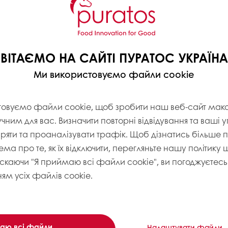
іль вина здебільшого
ВІТАЄМО НА САЙТІ ПУРАТОС УКРАЇНА
 було зроблене. Той
ладу, адже генетична
Ми використовуємо файли cookie
колосальний вплив на
товуємо файли cookie, щоб зробити наш веб-сайт ма
учним для вас. Визначити повторні відвідування та ваші 
х компонентів,
іряти та проаналізувати трафік. Щоб дізнатись більше
: ферментація, сушка,
ема про те, як їх відключити, перегляньте нашу політику
искаючи "Я приймаю всі файли cookie", ви погоджуєтесь 
ям усіх файлів cookie.
 какао-бобів або з
иторії, називатися
аду своїм смаком
ни родом.
аю всі файли
Налаштувати файли