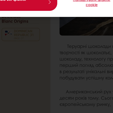
cookie
Теруарні шоколади ві
творчості як шоколатьє
шоколаду, технологу п
перший погляд абсолют
в результаті унікальні 
побудувати успішну ком
Американський рух у 
десяти років тому. Сьог
європейському ринку,