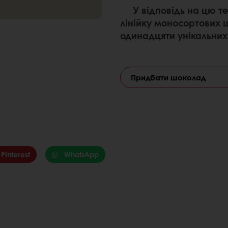
У відповідь на цю те
лінійку моносортових ш
одинадцяти унікальних
Придбати шоколад
Pinterest
WhatsApp