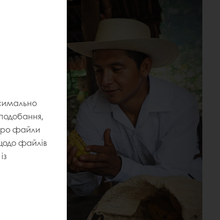
ксимально
уподобання,
 про файли
 щодо файлів
із