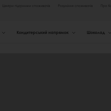
Центри підтримки споживачів
Розуміння споживачів
Про К
Кондитерський напрямок
Шоколад