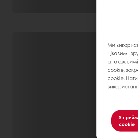
Ми викорис
цікавим і зр
а також вим
cookie, зокр
cookie. Нат
використанн
Я прийм
cookie