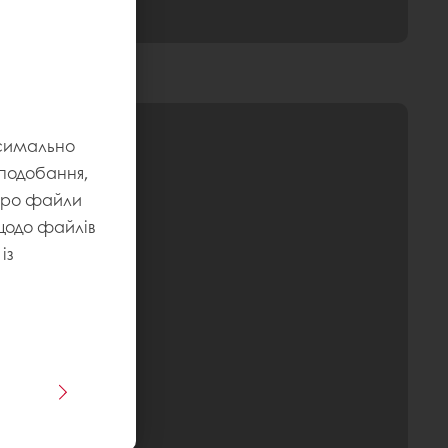
ксимально
уподобання,
 про файли
 щодо файлів
із