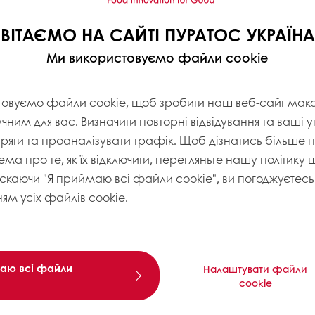
ВІТАЄМО НА САЙТІ ПУРАТОС УКРАЇНА
Ми використовуємо файли cookie
товуємо файли cookie, щоб зробити наш веб-сайт ма
учним для вас. Визначити повторні відвідування та ваші 
іряти та проаналізувати трафік. Щоб дізнатись більше
ема про те, як їх відключити, перегляньте нашу політику
искаючи "Я приймаю всі файли cookie", ви погоджуєтесь 
ям усіх файлів cookie.
аю всі файли
Налаштувати файли
cookie