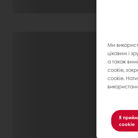
Ми викорис
цікавим і зр
а також вим
cookie, зокр
cookie. Нат
використанн
Я прийм
cookie