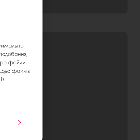
ксимально
уподобання,
 про файли
 щодо файлів
із