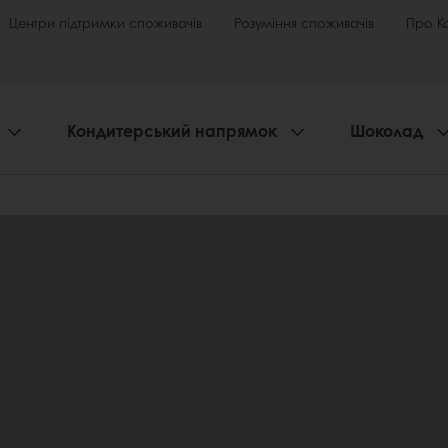
Центри підтримки споживачів
Розуміння споживачів
Про К
Кондитерський напрямок
Шоколад