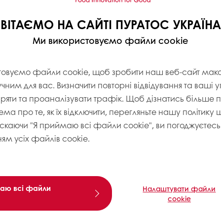
ВІТАЄМО НА САЙТІ ПУРАТОС УКРАЇНА
Ми використовуємо файли cookie
товуємо файли cookie, щоб зробити наш веб-сайт ма
учним для вас. Визначити повторні відвідування та ваші 
іряти та проаналізувати трафік. Щоб дізнатись більше
ема про те, як їх відключити, перегляньте нашу політику
искаючи "Я приймаю всі файли cookie", ви погоджуєтесь 
ям усіх файлів cookie.
аю всі файли
Налаштувати файли
cookie