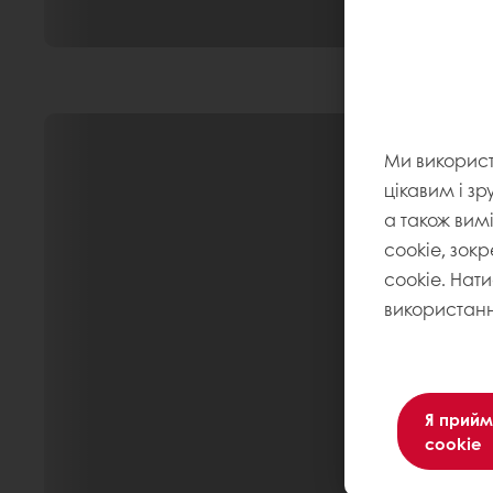
Ми викорис
цікавим і зр
а також вим
cookie, зокр
cookie. Нат
використанн
Я прийм
cookie