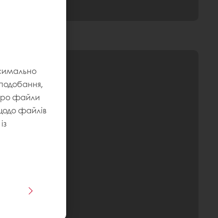
ксимально
уподобання,
 про файли
 щодо файлів
із