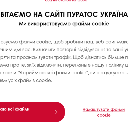
ВІТАЄМО НА САЙТІ ПУРАТОС УКРАЇНА
Ми використовуємо файли cookie
товуємо файли cookie, щоб зробити наш веб-сайт ма
учним для вас. Визначити повторні відвідування та ваші 
іряти та проаналізувати трафік. Щоб дізнатись більше
ема про те, як їх відключити, перегляньте нашу політику
искаючи "Я приймаю всі файли cookie", ви погоджуєтесь 
ям усіх файлів cookie.
аю всі файли
Налаштувати файли
cookie