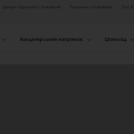
Центри підтримки споживачів
Розуміння споживачів
Про К
Кондитерський напрямок
Шоколад