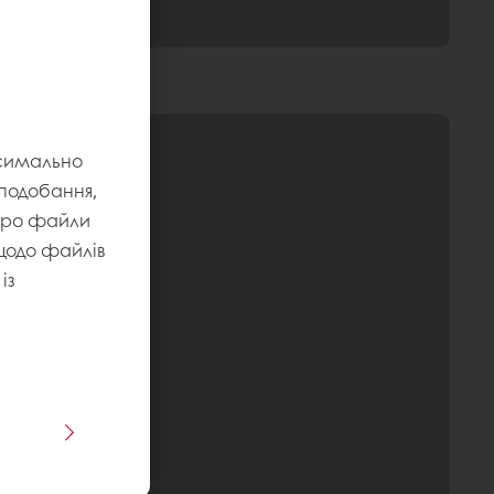
ксимально
уподобання,
 про файли
 щодо файлів
із