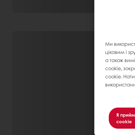
Ми викорис
цікавим і зр
а також вим
cookie, зокр
cookie. Нат
використанн
Я прийм
cookie