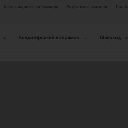
Центри підтримки споживачів
Розуміння споживачів
Про К
Кондитерський напрямок
Шоколад