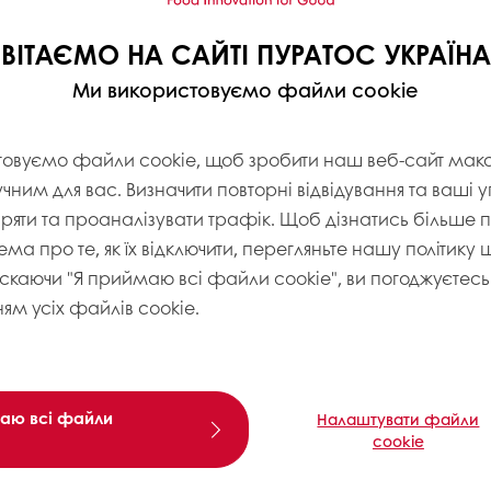
ВІТАЄМО НА САЙТІ ПУРАТОС УКРАЇНА
Ми використовуємо файли cookie
товуємо файли cookie, щоб зробити наш веб-сайт ма
учним для вас. Визначити повторні відвідування та ваші 
іряти та проаналізувати трафік. Щоб дізнатись більше
ема про те, як їх відключити, перегляньте нашу політику
искаючи "Я приймаю всі файли cookie", ви погоджуєтесь 
ям усіх файлів cookie.
аю всі файли
Налаштувати файли
cookie