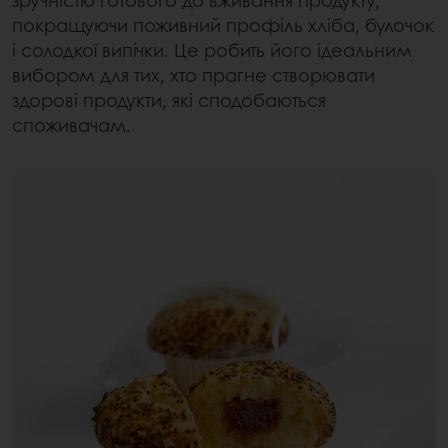
зручністю готового до вживання продукту,
покращуючи поживний профіль хліба, булочок
і солодкої випічки. Це робить його ідеальним
вибором для тих, хто прагне створювати
здорові продукти, які сподобаються
споживачам.