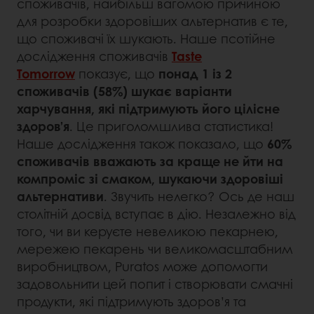
споживачів, найбільш вагомою причиною
для розробки здоровіших альтернатив є те,
що споживачі їх шукають. Наше псотійне
дослідження споживачів
Taste
Tomorrow
показує, що
понад 1 із 2
споживачів (58%) шукає варіанти
харчування, які підтримують його цілісне
здоров’я
. Це приголомшлива статистика!
Наше дослідження також показало, що
60%
споживачів вважають за краще не йти на
компроміс зі смаком, шукаючи здоровіші
альтернативи
. Звучить нелегко? Ось де наш
столітній досвід вступає в дію. Незалежно від
того, чи ви керуєте невеликою пекарнею,
мережею пекарень чи великомасштабним
виробництвом, Puratos може допомогти
задовольнити цей попит і створювати смачні
продукти, які підтримують здоров’я та