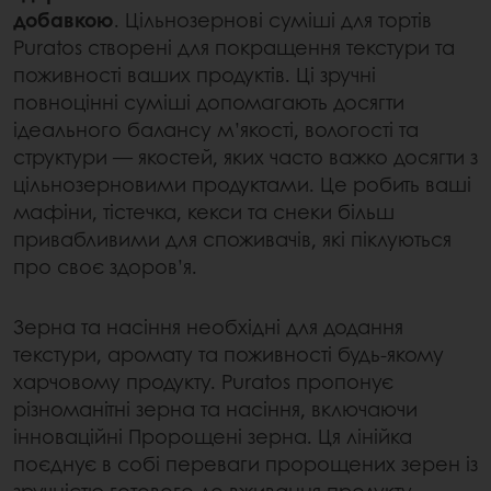
добавкою
. Цільнозернові суміші для тортів
Puratos створені для покращення текстури та
поживності ваших продуктів. Ці зручні
повноцінні суміші допомагають досягти
ідеального балансу м’якості, вологості та
структури — якостей, яких часто важко досягти з
цільнозерновими продуктами. Це робить ваші
мафіни, тістечка, кекси та снеки більш
привабливими для споживачів, які піклуються
про своє здоров’я.
Зерна та насіння необхідні для додання
текстури, аромату та поживності будь-якому
харчовому продукту. Puratos пропонує
різноманітні зерна та насіння, включаючи
інноваційні Пророщені зерна. Ця лінійка
поєднує в собі переваги пророщених зерен із