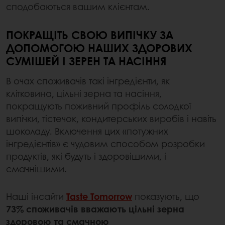
сподобаються вашим клієнтам.
ПОКРАЩІТЬ СВОЮ ВИПІЧКУ ЗА
ДОПОМОГОЮ НАШИХ ЗДОРОВИХ
СУМІШЕЙ І ЗЕРЕН ТА НАСІННЯ
В очах споживачів такі інгредієнти, як
клітковина, цільні зерна та насіння,
покращують поживний профіль солодкої
випічки, тістечок, кондитерських виробів і навіть
шоколаду. Включення цих «потужних
інгредієнтів» є чудовим способом розробки
продуктів, які будуть і здоровішими, і
смачнішими.
Наші інсайти
Taste Tomorrow
показують, що
73% споживачів вважають цільні зерна
здоровою та смачною