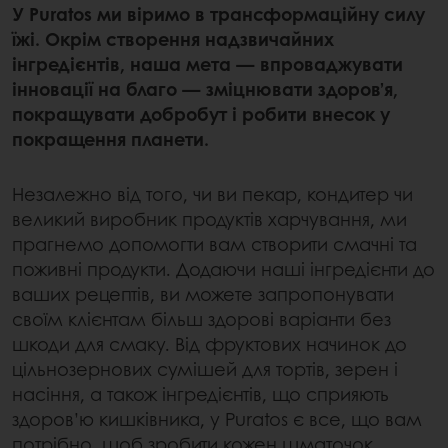
У Puratos ми віримо в трансформаційну силу
їжі. Окрім створення надзвичайних
інгредієнтів, наша мета — впроваджувати
інновації на благо — зміцнювати здоров’я,
покращувати добробут і робити внесок у
покращення планети.
Незалежно від того, чи ви пекар, кондитер чи
великий виробник продуктів харчування, ми
прагнемо допомогти вам створити смачні та
поживні продукти. Додаючи наші інгредієнти до
ваших рецептів, ви можете запропонувати
своїм клієнтам більш здорові варіанти без
шкоди для смаку. Від фруктових начинок до
цільнозернових сумішей для тортів, зерен і
насіння, а також інгредієнтів, що сприяють
здоров’ю кишківника, у Puratos є все, що вам
потрібно, щоб зробити кожен шматочок