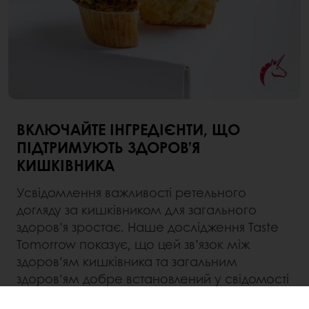
ВКЛЮЧАЙТЕ ІНГРЕДІЄНТИ, ЩО
ПІДТРИМУЮТЬ ЗДОРОВ’Я
КИШКІВНИКА
Усвідомлення важливості ретельного
догляду за кишківником для загального
здоров’я зростає. Наше дослідження Taste
Tomorrow показує, що цей зв’язок між
здоров’ям кишківника та загальним
здоров’ям добре встановлений у свідомості
споживачів. Ми виявили, що
75% споживачів