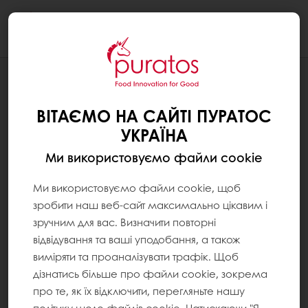
Togg
navi
БЛОГ
БІЛЬШЕ ПОЖИВНОСТІ У КОЖНОМУ
ВІТАЄМО НА САЙТІ ПУРАТОС
ШМАТОЧКУ З ІНГРЕДІЄНТАМИ
УКРАЇНА
PURATOS
Ми використовуємо файли cookie
Ми використовуємо файли cookie, щоб
зробити наш веб-сайт максимально цікавим і
зручним для вас. Визначити повторні
відвідування та ваші уподобання, а також
виміряти та проаналізувати трафік. Щоб
дізнатись більше про файли cookie, зокрема
про те, як їх відключити, перегляньте нашу