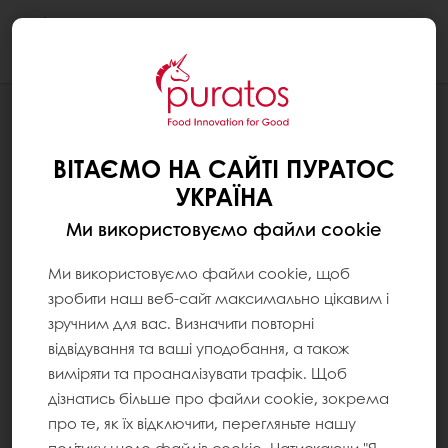
Togg
navi
Всі продукти
Рецепти
ВІТАЄМО НА САЙТІ ПУРАТОС
Центри підтримки споживачів
УКРАЇНА
Розуміння споживачів
Ми використовуємо файли cookie
Каталоги рецептур
Ми використовуємо файли cookie, щоб
Про компанію
зробити наш веб-сайт максимально цікавим і
Новини
зручним для вас. Визначити повторні
Контакти
відвідування та ваші уподобання, а також
виміряти та проаналізувати трафік. Щоб
Умови використання
дізнатись більше про файли cookie, зокрема
про те, як їх відключити, перегляньте нашу
Оберіть країну