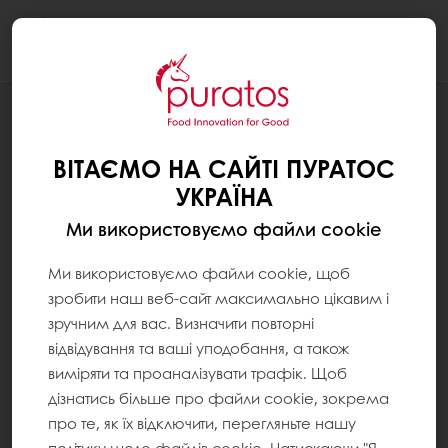
Togg
navi
НОВИНИ
ОТРИМАННЯ МІЖНАРОДНОГО
ВІТАЄМО НА САЙТІ ПУРАТОС
СЕРТИФІКАТУ RSPO
УКРАЇНА
Ми використовуємо файли cookie
Ми використовуємо файли cookie, щоб
зробити наш веб-сайт максимально цікавим і
зручним для вас. Визначити повторні
відвідування та ваші уподобання, а також
виміряти та проаналізувати трафік. Щоб
дізнатись більше про файли cookie, зокрема
про те, як їх відключити, перегляньте нашу