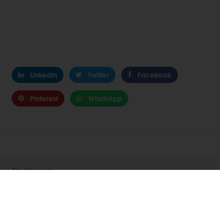
LinkedIn
Twitter
Facebook
Pinterest
WhatsApp
Всі продукти
Рецепти
Центри підтримки споживачів
Розуміння споживачів