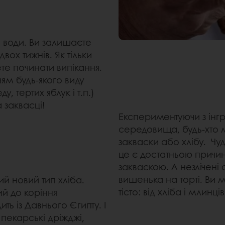
?
і води. Ви залишаєте
ох тижнів. Як тільки
те починати випікання.
ям будь-якого виду
 тертих яблук і т.п.)
а заквасці!
Експериментуючи з ін
середовища, будь-хто 
закваски або хлібу. Чу
це є достатньою причи
закваскою. А незлічені
вишенька на торті. Ви 
й новий тип хліба.
тісто: від хліба і млинці
ий до коріння
ь із Давнього Єгипту. І
 пекарські дріжджі,