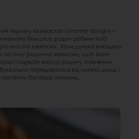
ня терміну «закваска» («mother dough» –
 минулому більшість родин робили хліб
була власна закваска. Коли донька виходила
а частину родинної закваски, щоб вона
ицію і годувати власну родину поживним
 буквально передавалася від матері донці, і
я протягом багатьох поколінь.