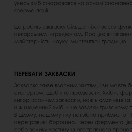
увесь хліб створювався на основі спонтанно
ферментації.
Це робить закваску більше ніж просто фун
пекарським інгредієнтом. Процес випікання
майстерність, науку, мистецтво і традицію.
ПЕРЕВАГИ ЗАКВАСКИ
Закваска живе власним життям, і ви маєте 
експертом, щоб її контролювати. Хліби, фер
використанням закваски, навіть смачніші та 
ніж щоденний хліб, – це завдяки тривалому
В цілому, нашому тілу потрібно приблизно 1
перетравити борошно. Через ферментацію
себе велику частину цього травного процес