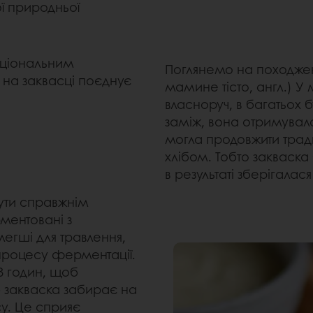
ї природньої
кціональним
Поглянемо на походжен
 на заквасці поєднує
мамине тісто, англ.) У
власноруч, в багатьох 
заміж, вона отримувал
могла продовжити трад
хлібом. Тобто закваска
в результаті зберігалас
бути справжнім
ментовані з
легші для травлення,
 процесу ферментації.
8 годин, щоб
 закваска забирає на
у. Це сприяє