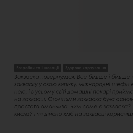
Розробки та інновації
Здорове харчування
Закваска повернулася. Все більше і більше
закваску у свою випічку, міжнародні шефи 
нею, і в усьому світі домашні пекарі прийма
на заквасці. Століттями закваска була осново
простота оманлива. Чим саме є закваска? 
кисла? І чи дійсно хліб на заквасці корисні