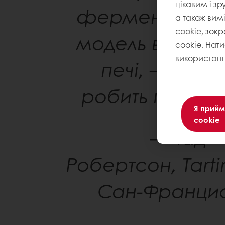
цікавим і зр
ферментацією,
а також вим
cookie, зокр
модель викори
cookie. Нат
використанн
печі, – це те
робить гарний 
Я прийм
cookie
– Чад
Робертсон, Tarti
Сан-Франци