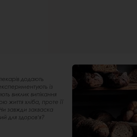
 пекарів додають
експериментують із
ють виклик випікання
ю життя хліба, проте її
Чи завжди закваска
ший для здоров’я?