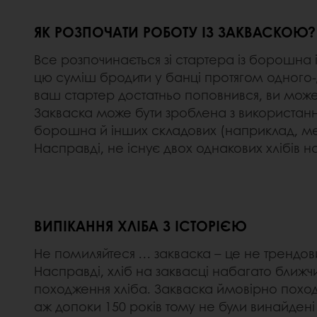
ЯК РОЗПОЧАТИ РОБОТУ ІЗ ЗАКВАСКОЮ
Все розпочинається зі стартера із борошна 
цю суміш бродити у банці протягом одного-дв
ваш стартер достатньо поповнився, ви може
Закваска може бути зроблена з використанн
борошна й інших складових (наприклад, меду,
Насправді, не існує двох однакових хлібів н
ВИПІКАННЯ ХЛІБА З ІСТОРІЄЮ
Не помиляйтеся … закваска – це не трендови
Насправді, хліб на заквасці набагато ближч
походження хліба. Закваска ймовірно походит
аж допоки 150 років тому не були винайдені