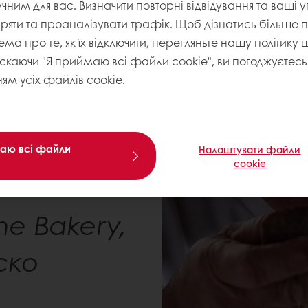
учним для вас. Визначити повторні відвідування та ваші 
 а не
іряти та проаналізувати трафік. Щоб дізнатись більше
ема про те, як їх відключити, перегляньте нашу політику
станої
искаючи "Я приймаю всі файли cookie", ви погоджуєтесь 
ям усіх файлів cookie.
, що
хліб."
аю всі файли
Налаштувати файли
cookie
ne Bakery,
ско