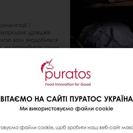
ментації. І
екарських дріжджів
аскою вам знадобиться
і, ви потребуєте годин,
льні дріжджі повільно
 Вони перетворюють
у, оцтову кислоту та
ЗАКВАСКА ЖИВА
Щоб утримувати мікроб
ВІТАЄМО НА САЙТІ ПУРАТОС УКРАЇНА
правильному рівні, за
пекаря
і, бажано, початков
Ми використовуємо файли cookie
годуєте закваску, тим 
смак. Таким чином, ви
і
товуємо файли cookie, щоб зробити наш веб-сайт ма
розпочати роботу із з