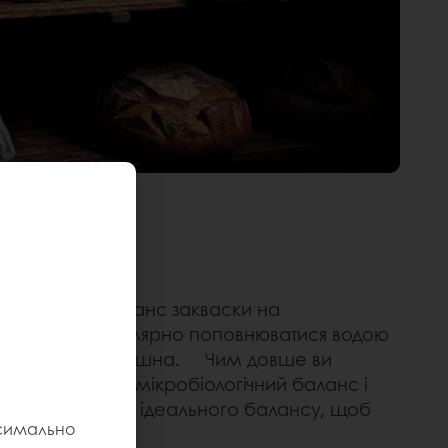
іологічний баланс закваски на
кваска має регулярно поповнюватися водою
ою сумішшю борошна. Чим довше ви
сильнішим буде мікробіологічний баланс і
 можете досягти ідеального балансу, щоб
ксимально
акваскою.