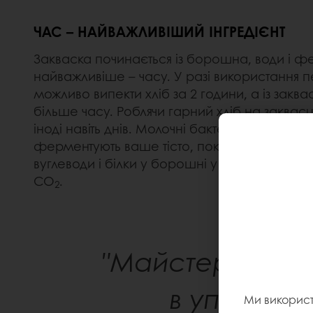
ЧАС – НАЙВАЖЛИВІШИЙ ІНГРЕДІЄНТ
Закваска починається із борошна, води і фер
найважливіше – часу. У разі використання п
можливо випекти хліб за 2 години, а із закв
більше часу. Роблячи гарний хліб на заквасц
іноді навіть днів. Молочні бактерії та натура
ферментують ваше тісто, поки ви чекаєте.
вуглеводи і білки у борошні у молочну кислот
СО
.
2
"Майстерність 
в управлінн
Ми викорис