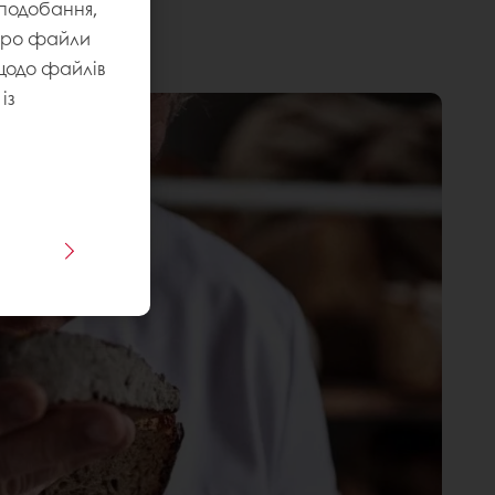
уподобання,
 про файли
 щодо файлів
із