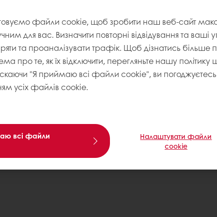
товуємо файли cookie, щоб зробити наш веб-сайт ма
учним для вас. Визначити повторні відвідування та ваші 
іряти та проаналізувати трафік. Щоб дізнатись більше
ема про те, як їх відключити, перегляньте нашу політику
искаючи "Я приймаю всі файли cookie", ви погоджуєтесь 
Політика Конфіденційності
Політика
ям усіх файлів cookie.
аю всі файли
Налаштувати файли
cookie