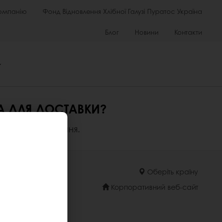
омпанію
Фонд Відновлення Хлібної Галузі Пуратос Україна
Блог
Новини
Контакти
НА ДЛЯ ДОСТАВКИ?
млення замовлення.
Оберіть країну
Корпоративний веб-сайт