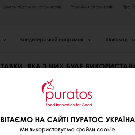
Центри підтримки споживачів
Розуміння споживачів
Про К
Кондитерський напрямок
Шоколад
ТАВКИ, ЯКА З НИХ БУДЕ ВИКОРИСТА
те вибрати одну з них для доставки під час офор
нію
ВІТАЄМО НА САЙТІ ПУРАТОС УКРАЇНА
Ми використовуємо файли cookie
ристання