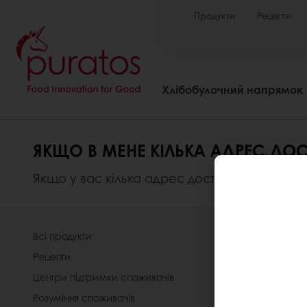
Продукти
Рецепти
Хлібобулочний напрямок
ЯКЩО В МЕНЕ КІЛЬКА АДРЕС ДОС
Якщо у вас кілька адрес доставки, ви може
Всі продукти
Про компа
Рецепти
Новини
Центри підтримки споживачів
Контакти
Розуміння споживачів
Умови вико