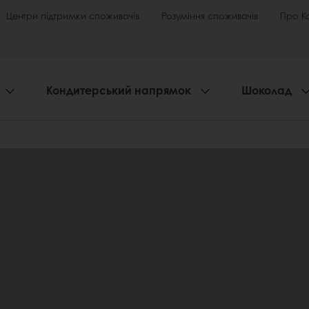
Центри підтримки споживачів
Розуміння споживачів
Про К
Кондитерський напрямок
Шоколад