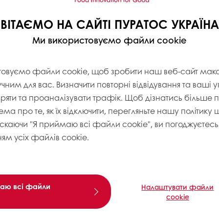
ВІТАЄМО НА САЙТІ ПУРАТОС УКРАЇНА
Ми використовуємо файли cookie
товуємо файли cookie, щоб зробити наш веб-сайт ма
учним для вас. Визначити повторні відвідування та ваші 
іряти та проаналізувати трафік. Щоб дізнатись більше
ема про те, як їх відключити, перегляньте нашу політику
искаючи "Я приймаю всі файли cookie", ви погоджуєтесь 
ям усіх файлів cookie.
аю всі файли
Налаштувати файли
cookie