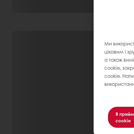
Ми викорис
цікавим і зр
а також вим
cookie, зокр
cookie. Нат
використанн
Я прийм
cookie