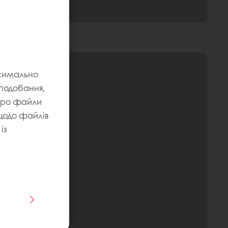
ксимально
уподобання,
 про файли
 щодо файлів
із