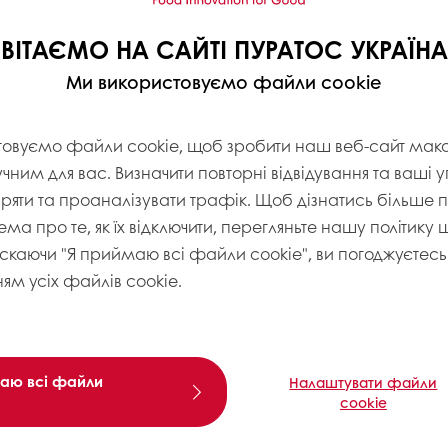
ВІТАЄМО НА САЙТІ ПУРАТОС УКРАЇНА
Ми використовуємо файли cookie
товуємо файли cookie, щоб зробити наш веб-сайт ма
учним для вас. Визначити повторні відвідування та ваші 
іряти та проаналізувати трафік. Щоб дізнатись більше
ема про те, як їх відключити, перегляньте нашу політику
искаючи "Я приймаю всі файли cookie", ви погоджуєтесь 
ям усіх файлів cookie.
аю всі файли
Налаштувати файли
cookie