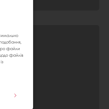
ксимально
уподобання,
 про файли
 щодо файлів
із