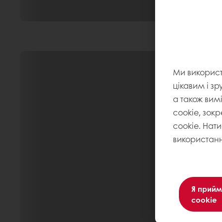
Ми викорис
цікавим і зр
а також вим
cookie, зокр
cookie. Нат
використанн
Я прийм
cookie