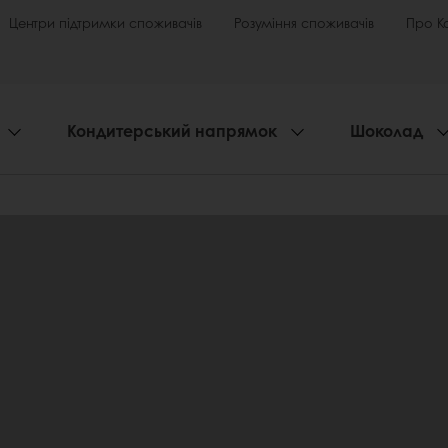
Центри підтримки споживачів
Розуміння споживачів
Про К
Кондитерський напрямок
Шоколад