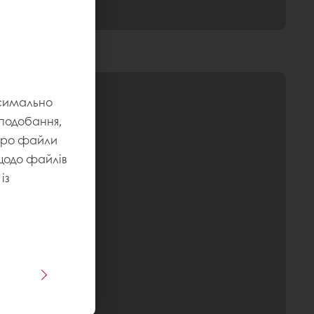
ксимально
уподобання,
 про файли
 щодо файлів
із