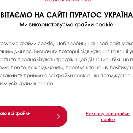
ВІТАЄМО НА САЙТІ ПУРАТОС УКРАЇНА
Ми використовуємо файли cookie
товуємо файли cookie, щоб зробити наш веб-сайт ма
учним для вас. Визначити повторні відвідування та ваші 
іряти та проаналізувати трафік. Щоб дізнатись більше
ема про те, як їх відключити, перегляньте нашу політику
искаючи "Я приймаю всі файли cookie", ви погоджуєтесь 
ям усіх файлів cookie.
аю всі файли
Налаштувати файли
cookie