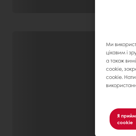
Ми викорис
цікавим і зр
а також вим
cookie, зокр
cookie. Нат
використанн
Я прийм
cookie