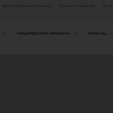
Центри підтримки споживачів
Розуміння споживачів
Про К
Кондитерський напрямок
Шоколад