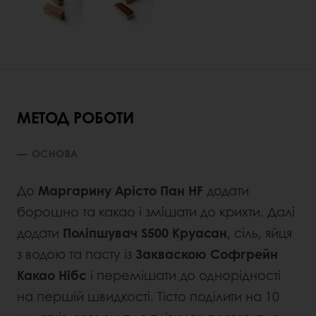
МЕТОД РОБОТИ
ОСНОВА
До
Маргарину Арісто Пан HF
додати
борошно та какао і змішати до крихти. Далі
додати
Поліпшувач S500 Круасан
, сіль, яйця
з водою та пасту із
Закваскою Софгрейн
Какао
Нібс
і перемішати до однорідності
на першій швидкості. Тісто поділити на 10