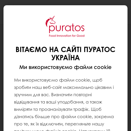
Togg
navi
РЕЦЕПТУРИ
ШОКОЛАДНИЙ НАПОЛЕОН З КАКАО-
ВІТАЄМО НА САЙТІ ПУРАТОС
НІБСАМИ
УКРАЇНА
Ми використовуємо файли cookie
Ми використовуємо файли cookie, щоб
зробити наш веб-сайт максимально цікавим і
зручним для вас. Визначити повторні
відвідування та ваші уподобання, а також
виміряти та проаналізувати трафік. Щоб
дізнатись більше про файли cookie, зокрема
про те, як їх відключити, перегляньте нашу