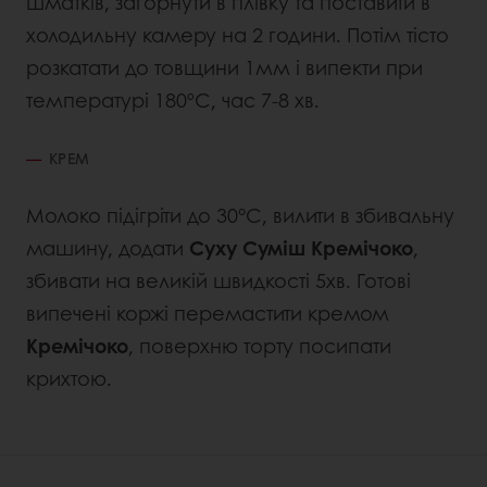
шматків, загорнути в плівку та поставити в
холодильну камеру на 2 години. Потім тісто
розкатати до товщини 1мм і випекти при
температурі 180ºС, час 7-8 хв.
КРЕМ
Молоко підігріти до 30°С, вилити в збивальну
машину, додати
Суху Суміш Кремічоко
,
збивати на великій швидкості 5хв. Готові
випечені коржі перемастити кремом
Кремічоко
, поверхню торту посипати
крихтою.