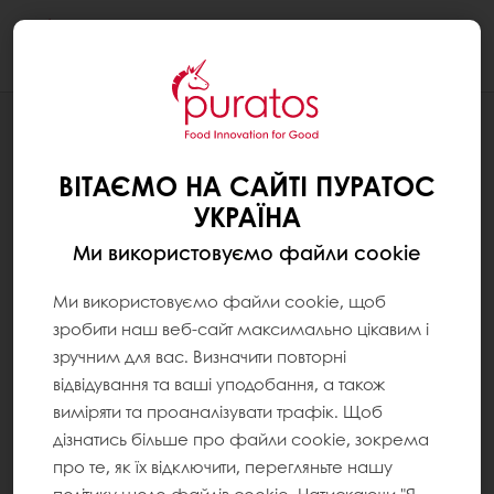
Togg
navi
РЕЦЕПТУРИ
МОЧІ-БРЕД МАНГО-ВАНІЛЬ
ВІТАЄМО НА САЙТІ ПУРАТОС
УКРАЇНА
Ми використовуємо файли cookie
Ми використовуємо файли cookie, щоб
зробити наш веб-сайт максимально цікавим і
зручним для вас. Визначити повторні
відвідування та ваші уподобання, а також
виміряти та проаналізувати трафік. Щоб
дізнатись більше про файли cookie, зокрема
про те, як їх відключити, перегляньте нашу