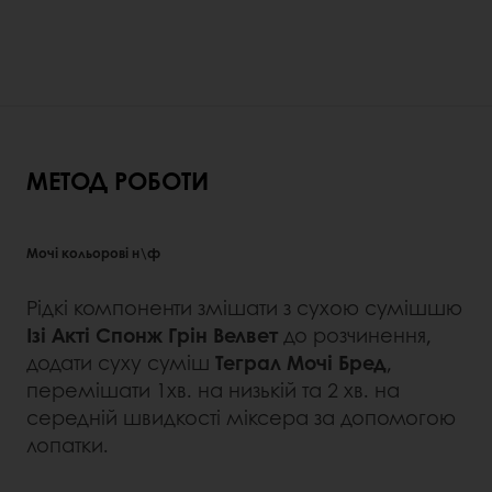
МЕТОД РОБОТИ
Мочі кольорові н\ф
Рідкі компоненти змішати з сухою сумішшю
Ізі Акті Спонж Грін Велвет
до розчинення,
додати суху суміш
Теграл Мочі Бред
,
перемішати 1хв. на низькій та 2 хв. на
середній швидкості міксера за допомогою
лопатки.