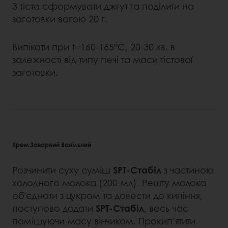
З тіста сформувати джгут та поділити на
заготовки вагою 20 г.
Випікати при t=160-165°C, 20-30 хв. в
залежності від типу печі та маси тістової
заготовки.
Крем Заварний Ванільний
Розчинити суху суміш
SPT-Стабіл
з частиною
холодного молока (200 мл). Решту молока
об’єднати з цукром та довести до кипіння,
поступово додати
SPT-Стабіл
, весь час
помішуючи масу вінчиком. Прокип’ятити