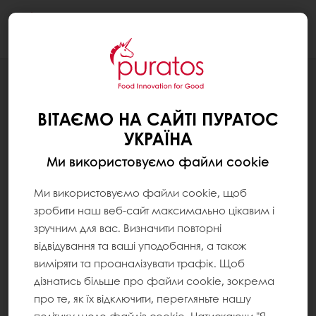
Togg
navi
Дякуємо за реєстрацію
ВІТАЄМО НА САЙТІ ПУРАТОС
УКРАЇНА
Ми використовуємо файли cookie
Ми використовуємо файли cookie, щоб
зробити наш веб-сайт максимально цікавим і
зручним для вас. Визначити повторні
Будь ласка, перевірте свою поштову скриньку та
відвідування та ваші уподобання, а також
підтвердьте свою електронну адресу
виміряти та проаналізувати трафік. Щоб
Ви мали отримати електронного листа з проханням
дізнатись більше про файли cookie, зокрема
підтвердити свою адресу електронної пошти. Після
про те, як їх відключити, перегляньте нашу
завершення цього кроку ви можете одразу увійти та