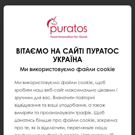
Togg
navi
РЕЦЕПТУРИ
ХЛІБ ТЕМНИЙ ЗЕРНОВИЙ З
ВІТАЄМО НА САЙТІ ПУРАТОС
ЗАКВАСКОЮ
УКРАЇНА
Ми використовуємо файли cookie
Ми використовуємо файли cookie, щоб
зробити наш веб-сайт максимально цікавим і
зручним для вас. Визначити повторні
відвідування та ваші уподобання, а також
виміряти та проаналізувати трафік. Щоб
дізнатись більше про файли cookie, зокрема
про те, як їх відключити, перегляньте нашу