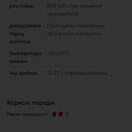
розстойки
85% (або при кімнатній
температурі)
Декорування
Припудрити пшеничним
перед
або житнім борошном
випічкою
Температура
225-235°C
випічки
Час випічки
20-22' з парозволоженням
Корисні поради:
Рівень складності
: