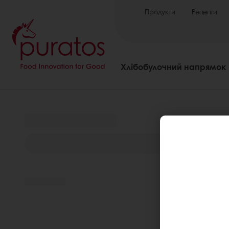
Продукти
Рецепти
Хлібобулочний напрямок