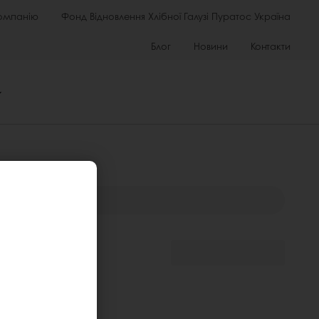
омпанію
Фонд Відновлення Хлібної Галузі Пуратос Україна
Блог
Новини
Контакти