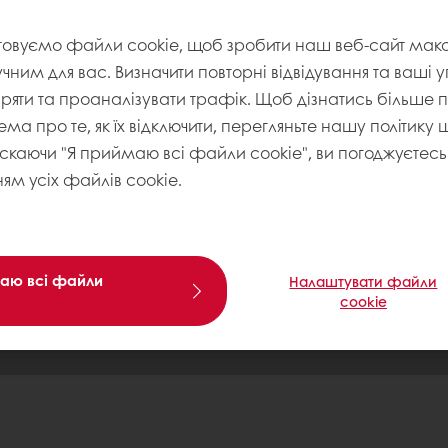
товуємо файли cookie, щоб зробити наш веб-сайт ма
нію
учним для вас. Визначити повторні відвідування та ваші 
іряти та проаналізувати трафік. Щоб дізнатись більше
ема про те, як їх відключити, перегляньте нашу політику
ристання
искаючи "Я приймаю всі файли cookie", ви погоджуєтесь 
ям усіх файлів cookie.
аю всі файли
Налаштувати файли
cookie
Політика Конфіденційності
Політика