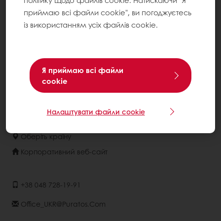
політику щодо файлів cookie. Натискаючи "Я
Центри підтримки споживачів
приймаю всі файли cookie", ви погоджуєтесь
Розуміння споживачів
із використанням усіх файлів cookie.
Каталоги рецептур
Про компанію
Я приймаю всі файли
Новини
cookie
Контакти
Умови використання
Налаштувати файли cookie
Оберіть країну
Корпоративний веб-сайт
+38 048 728-19-91
Office_UKR@puratos.com