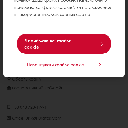
політику щодо файлів cookie. Натискаючи "Я
Центри підтримки споживачів
приймаю всі файли cookie", ви погоджуєтесь
Розуміння споживачів
із використанням усіх файлів cookie.
Каталоги рецептур
Про компанію
Я приймаю всі файли
Новини
cookie
Контакти
Умови використання
Налаштувати файли cookie
Оберіть країну
Корпоративний веб-сайт
+38 048 728-19-91
Office_UKR@puratos.com