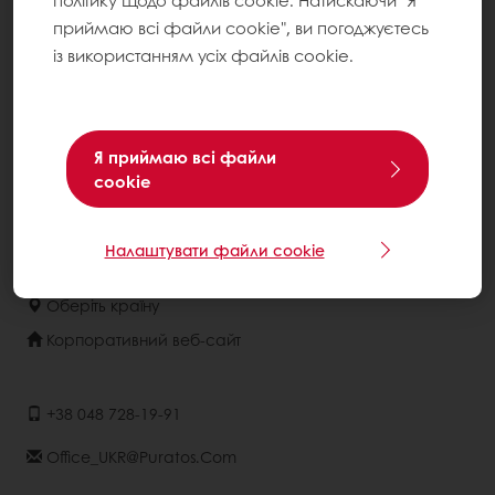
політику щодо файлів cookie. Натискаючи "Я
Центри підтримки споживачів
приймаю всі файли cookie", ви погоджуєтесь
Розуміння споживачів
із використанням усіх файлів cookie.
Каталоги рецептур
Про компанію
Я приймаю всі файли
Новини
cookie
Контакти
Умови використання
Налаштувати файли cookie
Оберіть країну
Корпоративний веб-сайт
+38 048 728-19-91
Office_UKR@puratos.com