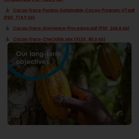
Cacao-Trace-Puratos-Sustainable-Cocoa-Program-V7.pdf
(PDF, 714.9 kb)
Cacao-Trace-Grevience-Procedure.pdf (PDF, 268.8 kb)
Cacao-Trace-Checklists.xlsx (XLSX, 80.0 kb)