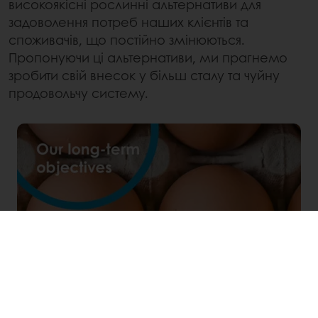
високоякісні рослинні альтернативи для
задоволення потреб наших клієнтів та
споживачів, що постійно змінюються.
Пропонуючи ці альтернативи, ми прагнемо
зробити свій внесок у більш сталу та чуйну
продовольчу систему.