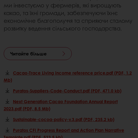
ми інвестуємо у фермерів, які вирощують
какао, та їхні громади, забезпечуючи їхнє
економічне благополуччя та сприяючи сталому
розвитку ведення сільського господарства.
Читайте більше
Cacao-Trace Living income reference price.pdf (PDF, 1.2
Mb)
Puratos-Suppliers-Code-Conduct.pdf (PDF, 471.0 kb)
Next Generation Cacao Foundation Annual Report
2023.pdf (PDF, 8.5 Mb)
Sustainable-cocoa-policy-v.3.pdf (PDF, 235.2 kb)
Puratos CFI Progress Report and Action Plan Narrative
Template.pdf (PDF, 523.5 kb)