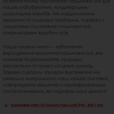
та екологічному постачанню пальмової олії для
наших хлібобулочних, кондитерських і
шоколадних виробів. Ми усвідомлюємо
екологічні та соціальні проблеми, пов'язані з
ланцюгами постачання пальмової олії,
зокрема ризик вирубки лісів.
Наша головна мета — забезпечити
вирощування екологічної пальмової олії, яка
поважає біорізноманіття, природні
екосистеми та права місцевих громад.
Завдяки суворим заходам відстеження ми
ретельно контролюємо наш ланцюг поставок,
співпрацюючи виключно з сертифікованими
постачальниками, які поділяють наші цінності.
Sustainable Palm Oil Souring Policy.pdf (PDF, 450.7 kb)