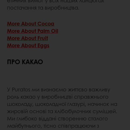
етичних вимог у всіх наших ланцюгах
постачання та виробництва.
More About Cocoa
More About Palm Oil
More About Fruit
More About Eggs
ПРО КАКАО
У Puratos ми визнаємо життєво важливу
роль какао у виробництві справжнього
шоколаду, шоколадної глазурі, начинок на
жировій основі та хлібобулочних сумішей.
Ми глибоко віддані створенню сталого
майбутнього, тісно співпрацюючи з