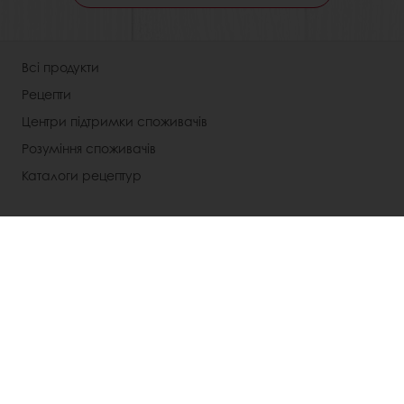
Всі продукти
Рецепти
Центри підтримки споживачів
Розуміння споживачів
Каталоги рецептур
Про компанію
Новини
Контакти
Умови використання
Оберіть країну
Корпоративний веб-сайт