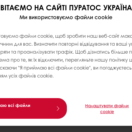
ВІТАЄМО НА САЙТІ ПУРАТОС УКРАЇНА
дин – призводить до
Ми використовуємо файли cookie
ре виконана тривала
гляд на кірці та більш
товуємо файли cookie, щоб зробити наш веб-сайт ма
льш згуртовану, вологу,
учним для вас. Визначити повторні відвідування та ваші 
іряти та проаналізувати трафік. Щоб дізнатись більше
ема про те, як їх відключити, перегляньте нашу політику
минулого. Протягом
искаючи "Я приймаю всі файли cookie", ви погоджуєтесь 
ферментацію закваски,
ям усіх файлів cookie.
ість закваски зростає
икі пекарні запускають
асці, зрозуміло:
значну роль у
аю всі файли
Налаштувати файли
cookie