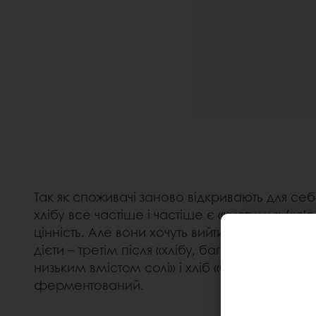
Так як споживачі заново відкривають для себе
хлібу все частіше і частіше є «чистими» («
цінність. Але вони хочуть вийти за межі цьог
дієти – третім після «хлібу, багатого на кліт
низьким вмістом солі» і хліб «без глютену».
ферментований.