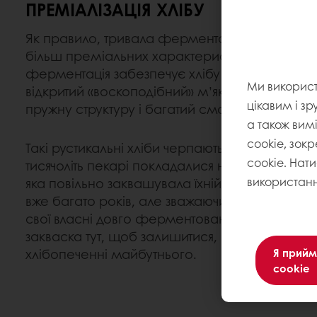
ПРЕМІАЛІЗАЦІЯ ХЛІБУ
Як правило, тривала ферментація – біля 20 го
більш преміальних характеристик хлібу. Доб
ферментація забезпечує хлібу рустикальний ви
Ми викорис
відкритий «воскоподібний» м’якуш, що має бі
цікавим і зр
пружну структуру і багатий смак.
а також вим
cookie, зокр
Такі рустикальні хліби черпають натхнення з 
cookie. Нат
тисячоліть пекарі покладалися на природну 
використанн
яка повільно заквашувала їхній хліб. Популярн
вже багато років, але зважаючи на те, що вел
свої власні довго ферментовані хліби на закв
закваска тут, щоб залишитися, і обіцяє грати 
хлібопеченні майбутнього.
Я прийм
cookie