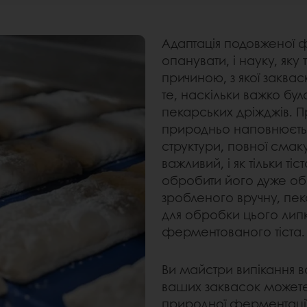
Адаптація подовженої 
опанувати, і науку, як
причиною, з якої закваск
те, наскільки важко бул
пекарських дріжджів. П
природньо наповнюється
структури, повної смак
важливий, і як тільки 
обробити його дуже обе
зробленого вручну, пека
для обробки цього липк
ферментованого тіста.
Ви майстри випікання 
ваших заквасок можете
природної ферментації,