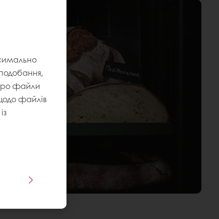
ксимально
уподобання,
 про файли
 щодо файлів
із