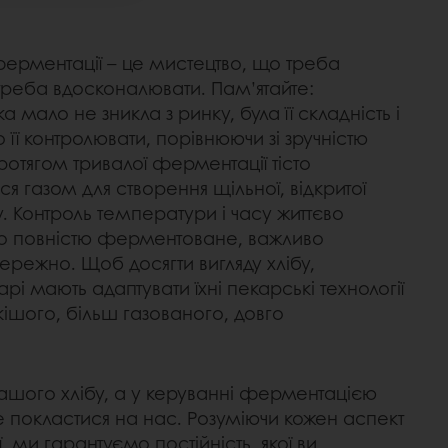
ферментації – це мистецтво, що треба
у треба вдосконалювати. Пам’ятайте:
а мало не зникла з ринку, була її складність і
о її контролювати, порівнюючи зі зручністю
ротягом тривалої ферментації тісто
 газом для створення щільної, відкритої
у. Контроль температури і часу життєво
тісто повністю ферментоване, важливо
режно. Щоб досягти вигляду хлібу,
рі мають адаптувати їхні пекарські технології
ішого, більш газованого, довго
вашого хлібу, а у керуванні ферментацією
 покластися на нас. Розуміючи кожен аспект
 ми гарантуємо постійність, якої ви