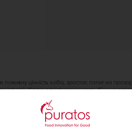
 поживну цінність хліба, зростає попит на прозоріс
clean label»). Споживачі також шукають більше зер
о. «Хліб на заквасці» став улюбленим хлібом у ковід
ковину» і «хлібів із більшою кількістю насіння», пер
 Це заохочує все більше пекарів переосмислити саму