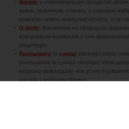
Sapore
: у найповільніших процесах дбайли
житнє, пшеничне, спельту, у широкий вибі
закваски мають низьку кислотність, а це
O-tentic
: базований на природній фермента
врегулювати коливання у силі ферментації 
рецептури.
Поліпшувачі
та
суміші
clean(er) label: н
поліпшувачі та суміші clean(er) label допо
керуємо взаємодією між усіма інгредієнт
досвіду у хлібному бізнесі.
LinkedIn
Twitter
Facebook