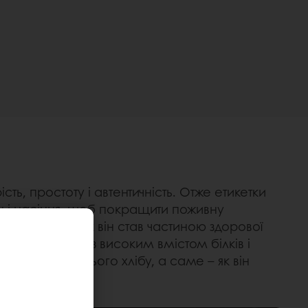
ть, простоту і автентичність. Отже етикетки
ен і насіння, щоб покращити поживну
ну кризу, так як він став частиною здорової
евершуючи хліб «з високим вмістом білків і
 сутність їхнього хлібу, а саме – як він