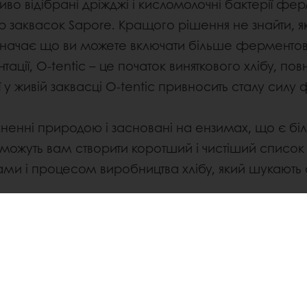
во відібрані дріжджі і кисломолочні бактерії фер
р заквасок Sapore. Кращого рішення не знайти, я
 означає що ви можете включати більше ферменто
ції, O-tentic – це початок виняткового хлібу, по
у живій заквасці O-tentic привносить сталу силу ф
атхненні природою і засновані на ензимах, що є 
можуть вам створити коротший і чистіший список ін
ами і процесом виробництва хлібу, який шукають
Pinterest
WhatsApp