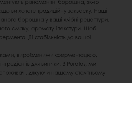
ментують різноманітні борошна, як-то
кщо ви хочете традиційну закваску. Наші
ваного борошна у ваші хлібні рецептури.
вного смаку, аромату і текстури. Щоб
ерментації і стабільність до вашої
білками, виробленими ферментацією,
гредієнтів для випічки. В Puratos, ми
 споживачі, дякуючи нашому столітньому