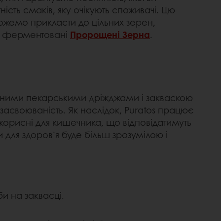
тність смаків, яку очікують споживачі. Цю
ожемо прикласти до цільних зерен,
і ферментовані
Пророщені Зерна
.
ійними пекарськими дріжджами і закваскою
 засвоюваність. Як наслідок, Puratos працює
 корисні для кишечника, що відповідатимуть
 для здоров’я буде більш зрозумілою і
и на заквасці.