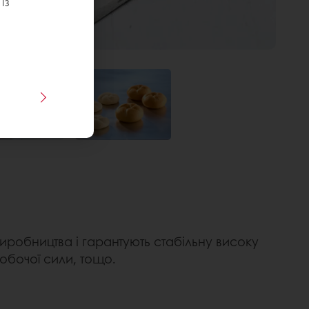
із
иробництва і гарантують стабільну високу
 робочої сили, тощо.