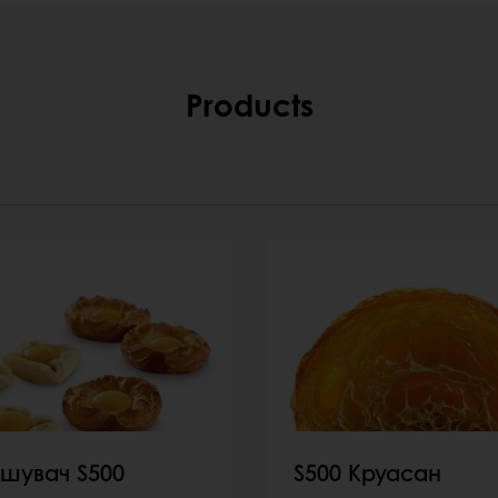
Products
пшувач S500
S500 Круасан