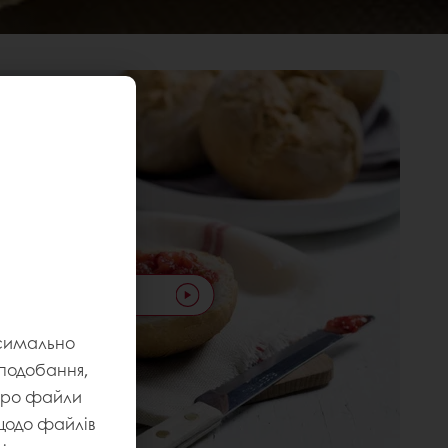
Відтворити відео
ксимально
уподобання,
 про файли
 щодо файлів