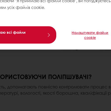
искаючи "Я приймаю всі файли cookie", ви погоджуєтесь 
ям усіх файлів cookie.
аю всі файли
Налаштувати файли
cookie
ИКОРИСТОВУЮЧИ ПОЛІПШУВАЧІ?
сть, допомагають повністю контролювати процес в
мпературі, вологості, якості борошна, кваліфікації