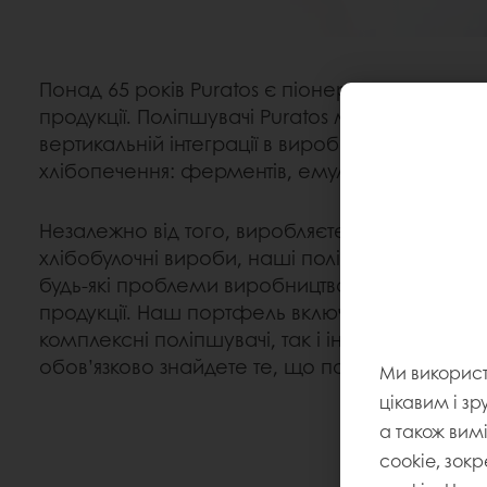
Понад 65 років Puratos є піонером в покраще
продукції. Поліпшувачі Puratos мають унікальн
вертикальній інтеграції в виробництві активних 
хлібопечення: ферментів, емульгаторів та за
Незалежно від того, виробляєте ви свіжі, пак
хлібобулочні вироби, наші поліпшувачі допо
будь-які проблеми виробництва та забезпечать
продукції. Наш портфель включає як багатоф
комплексні поліпшувачі, так і індивідуальні мо
обов’язково знайдете те, що потрібно саме 
Ми викорис
цікавим і зр
а також вим
cookie, зокр