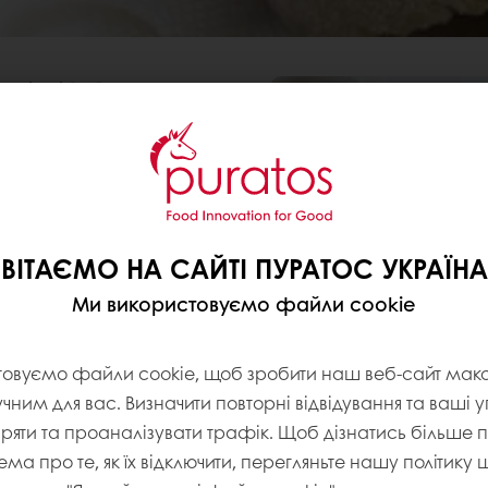
нні хлібобулочної
і переваги завдяки
інгредієнтів для
квасок
овані або заморожені
можуть вам подолати
ВІТАЄМО НА САЙТІ ПУРАТОС УКРАЇНА
 високу якість
Ми використовуємо файли cookie
ункціональні
дульні рішення, тому, ви
вам.
товуємо файли cookie, щоб зробити наш веб-сайт ма
учним для вас. Визначити повторні відвідування та ваші 
іряти та проаналізувати трафік. Щоб дізнатись більше
ема про те, як їх відключити, перегляньте нашу політику