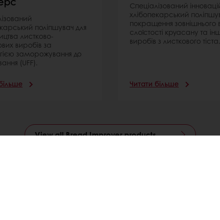
ерс
Спеціалізований інновац
хлібопекарський поліпшув
лізований
покращення зовнішнього в
карський поліпшувач для
слоїстості круасану та ін
ицтва листково-
виробів з листкового тіста
вих виробів за
огією заморожування до
ання (UFF).
більше
Читати більше
View all Bread Improver products
нію