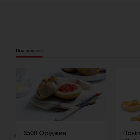
Поліпшувачі
S500 Оріджин
Полі