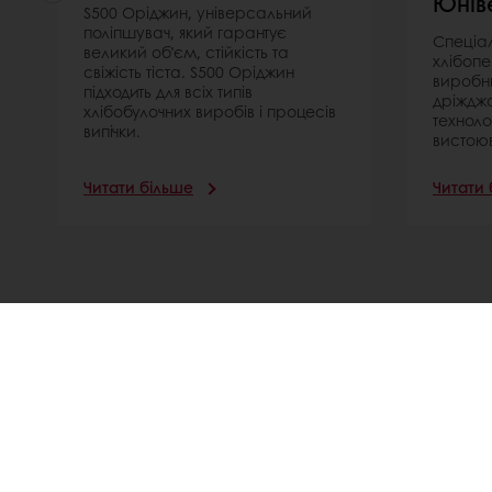
Юнів
S500 Оріджин, універсальний
поліпшувач, який гарантує
Спеціа
великий об’єм, стійкість та
хлібопе
свіжість тіста. S500 Оріджин
виробн
підходить для всіх типів
дріжджо
хлібобулочних виробів і процесів
технол
випічки.
вистоюв
Читати більше
Читати 
Всі продукти
Про компа
Рецепти
Новини