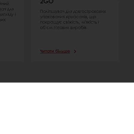
2GO
ійний
ач для
Поліпшувач для довгострокових
игляду і
упакованих круасанів, що
ших
покращує свіжість, м'якість і
.
об'єм готових виробів.
Читати більше
Оберіть країну
Корпоративний веб-сайт