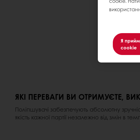
cookie. Нат
використанн
Я прийм
cookie
ЯКІ ПЕРЕВАГИ ВИ ОТРИМУЄТЕ, В
Поліпшувачі забезпечують абсолютну зручні
якість кажної партії незалежно від змін в те