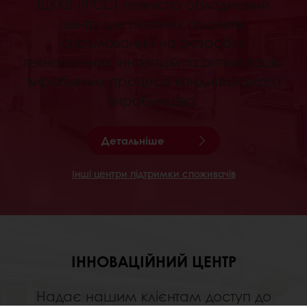
ІЦККВ (IPCC) повністю обладнаний
центр для пілотних проектів,
спрямований на розробку
технологічних інновацій та оптимізацію
виробничих процесів кондитерського
виробництва.
Детальніше
Інші центри підтримки споживачів
ІННОВАЦІЙНИЙ ЦЕНТР
Надає нашим клієнтам доступ до