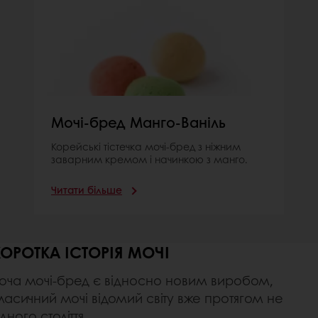
Мочі-бред Манго-Ваніль
Корейські тістечка мочі-бред з ніжним
заварним кремом і начинкою з манго.
Читати більше
КОРОТКА ІСТОРІЯ МОЧІ
оча мочі-бред є відносно новим виробом,
ласичний мочі відомий світу вже протягом не
дного століття.