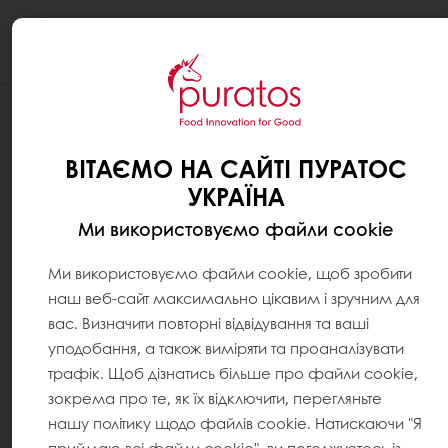
Togg
navi
ІНГРЕДІЄНТИ ДЛЯ КОНДИТЕРСЬКИХ ВИРОБІВ
МОЧІ-БРЕД: КОРЕЙСЬКА ІННОВАЦІЯ З
ВІТАЄМО НА САЙТІ ПУРАТОС
ДАВНІМ КОРІННЯМ
УКРАЇНА
Ми використовуємо файли cookie
Ми використовуємо файли cookie, щоб зробити
наш веб-сайт максимально цікавим і зручним для
вас. Визначити повторні відвідування та ваші
уподобання, а також виміряти та проаналізувати
трафік. Щоб дізнатись більше про файли cookie,
зокрема про те, як їх відключити, перегляньте
нашу політику щодо файлів cookie. Натискаючи "Я