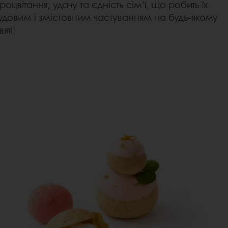
роцвітання, удачу та єдність сім’ї, що робить їх
удовим і змістовним частуванням на будь-якому
вяті!