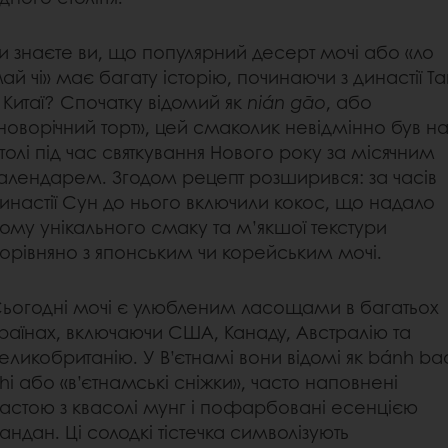
и знаєте ви, що популярний десерт мочі або «ло
ай чі» має багату історію, починаючи з династії Та
 Китаї? Спочатку відомий як
nián gāo
, або
новорічний торт», цей смаколик невідмінно був н
толі під час святкування Нового року за місячним
алендарем. Згодом рецепт розширився: за часів
инастії Сун до нього включили кокос, що надало
ому унікального смаку та м’якшої текстури
орівняно з японським чи корейським мочі.
ьогодні мочі є улюбленим ласощами в багатьох
раїнах, включаючи США, Канаду, Австралію та
еликобританію. У В’єтнамі вони відомі як bánh ba
hi або «в’єтнамські сніжки», часто наповнені
астою з квасолі мунг і пофарбовані есенцією
андан. Ці солодкі тістечка символізують