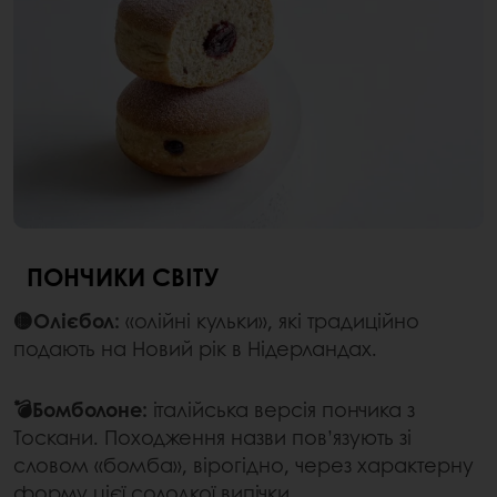
ПОНЧИКИ СВІТУ
🟡Олієбол:
«олійні кульки», які традиційно
подають на Новий рік в Нідерландах.
💣Бомболоне:
італійська версія пончика з
Тоскани. Походження назви пов’язують зі
словом «бомба», вірогідно, через характерну
форму цієї солодкої випічки.