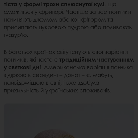
тіста у формі трохи сплюснутої кулі
, що
смажиться у фритюрі. Частіше за все пончики
начиняють джемом або конфітюром та
присипають цукровою пудрою або поливають
глазур’ю.
В багатьох країнах світу існують свої варіанти
пончиків, які часто є
традиційним частуванням
у святкові дні
. Американська варіація пончика
з діркою в середині – дóнат – є, мабуть,
найвідомішою в світі, і вже здобула
прихильність й українських споживачів.