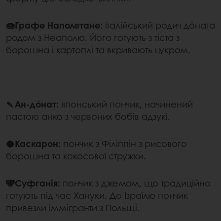
🍩Графе Наполетане:
італійський родич дóната
родом з Неаполю. Його готують з тіста з
борошна і картоплі та вкривають цукром.
🍡Ан-дóнат:
японський пончик, начинений
пастою анко з червоних бобів адзукі.
🥥Каскарон:
пончик з Філіппін з рисового
борошна та кокосової стружки.
🕎Суфганія:
пончик з джемом, що традиційно
готують під час Хануки. До Ізраїлю пончик
привезли іммігранти з Польщі.