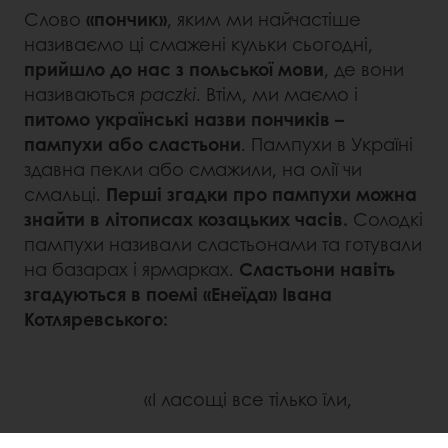
Слово
«пончик»
, яким ми найчастіше
називаємо ці смажені кульки сьогодні,
прийшло до нас з польської мови
, де вони
називаються
paczki
. Втім, ми маємо і
питомо українські назви пончиків –
пампухи або сластьони
. Пампухи в Україні
здавна пекли або смажили, на олії чи
смальці.
Перші згадки про пампухи можна
знайти в літописах козацьких часів.
Солодкі
пампухи називали сластьонами та готували
на базарах і ярмарках.
Сластьони навіть
згадуються в поемі «Енеїда» Івана
Котляревського:
«І ласощі все тілько їли,