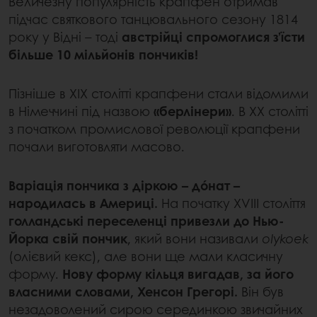
Величезну популярність крапфен отримав
підчас святкового танцювального сезону 1814
року у Відні – тоді
австрійці спромоглися з’їсти
більше 10 мільйонів пончиків!
Пізніше в XIX столітті крапфени стали відомими
в Німеччині під назвою
«берлінери»
. В XX столітті
з початком промислової революції крапфени
почали виготовляти масово.
Варіація пончика з діркою – дóнат –
народилась в Америці.
На початку XVIII століття
голландські переселенці привезли до Нью-
Йорка свій пончик
, який вони називали
olykoek
(олієвий кекс), але вони ще мали класичну
форму.
Нову форму кільця вигадав, за його
власними словами, Хенсон Грегорі.
Він був
незадоволений сирою серединкою звичайних